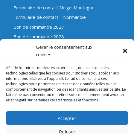
Formulaire de contact Neige-Montagne
Formulaire de contact – Normandie
Bon de commande 2027
Bon de commande 2028
Gérer le consentement aux
cookies
Évasion Scolaire
Afin de fournir les meilleures expériences, nous utilisons des
technologies telles que les cookies pour stocker et/ou accéder aux
+32 (0)475 74 12 82
informations relatives à l'appareil. Le fait de consentir à ces
technologies nous permettra de traiter des données telles que le
Mail : direction@evasionscolaire.be
comportement de navigation ou des identifiants uniques sur ce site. Le
fait de ne pas consentir ou de retirer son consentement peut avoir un
Clos Champ Voie 12, bte 0022
effet négatif sur certaines caractéristiques et fonctions.
B-4500 HUY
Accepter
Lic.A1750
Refuser