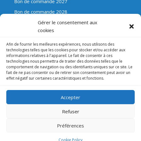
Bon de commande 2027
Bon de commande 2028
Gérer le consentement aux
cookies
Évasion Scolaire
Afin de fournir les meilleures expériences, nous utilisons des
technologies telles que les cookies pour stocker et/ou accéder aux
+32 (0)475 74 12 82
informations relatives à l'appareil. Le fait de consentir à ces
technologies nous permettra de traiter des données telles que le
Mail : direction@evasionscolaire.be
comportement de navigation ou des identifiants uniques sur ce site. Le
fait de ne pas consentir ou de retirer son consentement peut avoir un
Clos Champ Voie 12, bte 0022
effet négatif sur certaines caractéristiques et fonctions.
B-4500 HUY
Accepter
Lic.A1750
Refuser
Évasion Scolaire |
Lic.A1750
- Tous droits réservés /-----/
Création
AutarTICa
Préférences
Cookie Policy